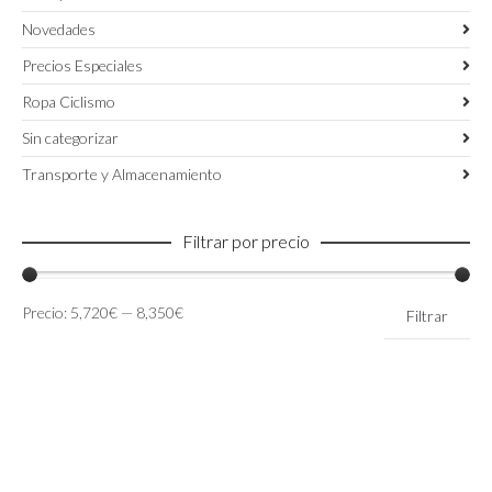
Novedades
Precios Especiales
Ropa Ciclismo
Sin categorizar
Transporte y Almacenamiento
Filtrar por precio
Precio
Precio
Precio:
5,720€
—
8,350€
Filtrar
mínimo
máximo