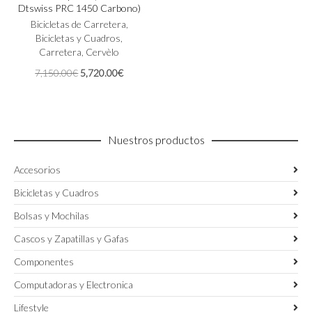
Dtswiss PRC 1450 Carbono)
Las
Bicicletas de Carretera
,
opciones
Bicicletas y Cuadros
,
se
Carretera
,
Cervèlo
pueden
elegir
El
El
7,150.00
€
5,720.00
€
en
precio
precio
la
original
actual
página
era:
es:
de
7,150.00€.
5,720.00€.
producto
Nuestros productos
Accesorios
Bicicletas y Cuadros
Bolsas y Mochilas
Cascos y Zapatillas y Gafas
Componentes
Computadoras y Electronica
Lifestyle