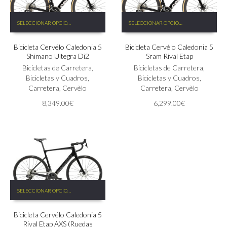
Este
Este
SELECCIONAR OPCIONES
SELECCIONAR OPCIONES
producto
producto
tiene
tiene
Bicicleta Cervélo Caledonia 5
Bicicleta Cervélo Caledonia 5
múltiples
múltiples
Shimano Ultegra Di2
Sram Rival Etap
variantes.
variantes.
Las
Bicicletas de Carretera
,
Las
Bicicletas de Carretera
,
opciones
Bicicletas y Cuadros
,
opciones
Bicicletas y Cuadros
,
se
Carretera
,
Cervèlo
se
Carretera
,
Cervèlo
pueden
pueden
8,349.00
€
6,299.00
€
elegir
elegir
en
en
la
la
página
página
de
de
producto
producto
Este
SELECCIONAR OPCIONES
producto
tiene
Bicicleta Cervélo Caledonia 5
múltiples
Rival Etap AXS (Ruedas
variantes.