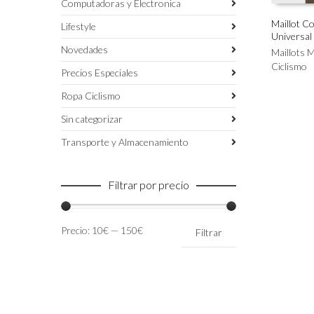
Computadoras y Electronica
Maillot C
Lifestyle
Universa
Este
SELECC
Novedades
producto
Maillots 
tiene
Ciclismo
Precios Especiales
múltiples
variantes.
Ropa Ciclismo
Las
Sin categorizar
opciones
se
Transporte y Almacenamiento
pueden
elegir
en
Filtrar por precio
la
página
de
Precio
Precio
Precio:
10€
—
150€
Filtrar
producto
mínimo
máximo