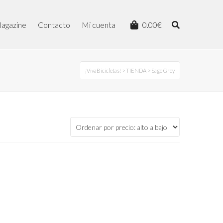
agazine
Contacto
Mi cuenta
0.00
€
¡VivaBicicletas!
>
TIENDA
> Sage Grey