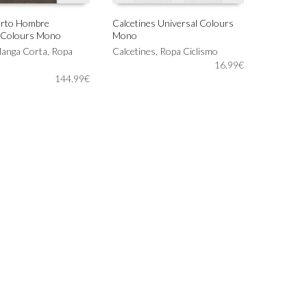
orto Hombre
Calcetines Universal Colours
l Colours Mono
Mono
Este
IONAR OPCIONES
SELECCIONAR OPCIONES
Manga Corta
,
Ropa
producto
Calcetines
,
Ropa Ciclismo
tiene
16.99
€
144.99
€
múltiples
variantes.
Las
opciones
se
pueden
elegir
en
la
página
de
producto