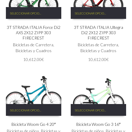
Este
Este
SELECCIONAR OPCIONES
SELECCIONAR OPCIONES
producto
producto
tiene
tiene
3T STRADA ITALIA Force Di2
3T STRADA ITALIA Ultegra
múltiples
múltiples
AXS 2X12 ZIPP 303
Di2 2X12 ZIPP 303
variantes.
variantes.
FIRECREST
FIRECREST
Las
Las
Bicicletas de Carretera
,
Bicicletas de Carretera
,
opciones
opciones
Bicicletas y Cuadros
Bicicletas y Cuadros
se
se
pueden
pueden
10,612.00
€
10,612.00
€
elegir
elegir
en
en
la
la
página
página
de
de
producto
producto
Este
Este
SELECCIONAR OPCIONES
SELECCIONAR OPCIONES
producto
producto
tiene
tiene
Bicicleta Woom Go 4 20″
Bicicleta Woom Go 3 16″
múltiples
múltiples
variantes.
variantes.
Bicicletas de niños
,
Bicicletas y
Bicicletas de niños
,
Bicicletas y