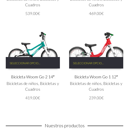
Las
Las
Cuadros
Cuadros
opciones
opciones
539.00
€
469.00
€
se
se
pueden
pueden
elegir
elegir
en
en
la
la
página
página
de
de
producto
producto
Este
Este
SELECCIONAR OPCIONES
SELECCIONAR OPCIONES
producto
producto
tiene
tiene
Bicicleta Woom Go 2 14″
Bicicleta Woom Go 1 12″
múltiples
múltiples
variantes.
variantes.
Bicicletas de niños
,
Bicicletas y
Bicicletas de niños
,
Bicicletas y
Las
Las
Cuadros
Cuadros
opciones
opciones
419.00
€
239.00
€
se
se
pueden
pueden
elegir
elegir
en
en
la
la
Nuestros productos
página
página