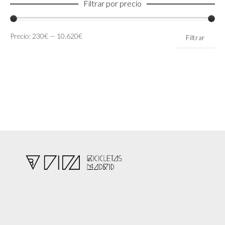
Filtrar por precio
Precio
Precio
Precio:
230€
—
10,620€
Filtrar
mínimo
máximo