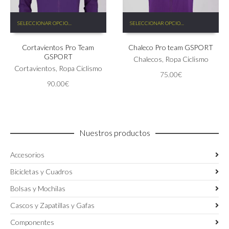
Este
Este
SELECCIONAR OPCIONES
SELECCIONAR OPCIONES
producto
producto
tiene
tiene
Cortavientos Pro Team
Chaleco Pro team GSPORT
múltiples
múltiples
GSPORT
variantes.
variantes.
Chalecos
,
Ropa Ciclismo
Las
Cortavientos
,
Ropa Ciclismo
Las
75.00
€
opciones
opciones
90.00
€
se
se
pueden
pueden
elegir
elegir
en
en
la
la
Nuestros productos
página
página
de
de
Accesorios
producto
producto
Bicicletas y Cuadros
Bolsas y Mochilas
Cascos y Zapatillas y Gafas
Componentes