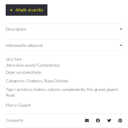
team
GSPORT
Añadir al carrito
quantity
Descripción
Información adicional
Small
,
M
,
XS
Talla
SKU:
N/A
-
¿Necesitas ayuda?
Contáctenos
Gris/Eira
,
Morado/Hammer
Color
Dejar un comentario
Categorías:
Chalecos
,
Ropa Ciclismo
Tags:
carretera
,
chaleco
,
colores
,
complemento
,
frío
,
gravel
,
gsport
,
Road
Marca:
Gsport
Compartir