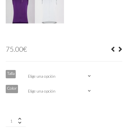
75.00
€
Talla
Color
Chaleco
Pro