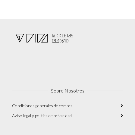
pueden
elegir
en
la
página
de
producto
Sobre Nosotros
Condiciones generales de compra
Aviso legal y política de privacidad