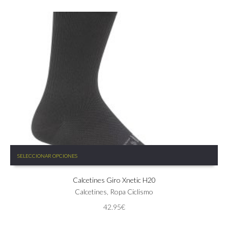
Este
SELECCIONAR OPCIONES
producto
tiene
Calcetines Giro Xnetic H20
múltiples
variantes.
Calcetines
,
Ropa Ciclismo
Las
42.95
€
opciones
se