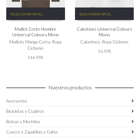
Este
Este
SELECCIONAR OPCIONES
SELECCIONAR OPCIONES
producto
producto
tiene
tiene
Maillot Corto Hombre
Calcetines Universal Colours
múltiples
múltiples
Universal Colours Mono
Mono
variantes.
variantes.
Las
Maillots Manga Corta
,
Ropa
Las
Calcetines
,
Ropa Ciclismo
opciones
Ciclismo
opciones
16.99
€
se
se
144.99
€
pueden
pueden
elegir
elegir
en
en
la
la
página
página
Nuestros productos
de
de
producto
producto
Accesorios
Bicicletas y Cuadros
Bolsas y Mochilas
Cascos y Zapatillas y Gafas