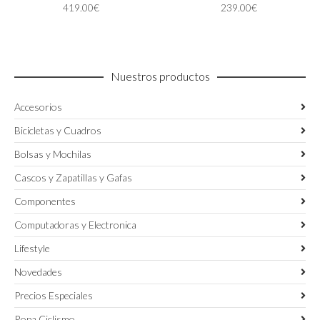
419.00
€
239.00
€
se
se
pueden
pueden
elegir
elegir
en
en
la
la
Nuestros productos
página
página
de
de
Accesorios
producto
producto
Bicicletas y Cuadros
Bolsas y Mochilas
Cascos y Zapatillas y Gafas
Componentes
Computadoras y Electronica
Lifestyle
Novedades
Precios Especiales
Ropa Ciclismo