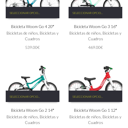
Este
Este
SELECCIONAR OPCIONES
SELECCIONAR OPCIONES
producto
producto
tiene
tiene
Bicicleta Woom Go 4 20″
Bicicleta Woom Go 3 16″
múltiples
múltiples
variantes.
variantes.
Bicicletas de niños
,
Bicicletas y
Bicicletas de niños
,
Bicicletas y
Las
Las
Cuadros
Cuadros
opciones
opciones
539.00
€
469.00
€
se
se
pueden
pueden
elegir
elegir
en
en
la
la
página
página
de
de
producto
producto
Este
Este
SELECCIONAR OPCIONES
SELECCIONAR OPCIONES
producto
producto
tiene
tiene
Bicicleta Woom Go 2 14″
Bicicleta Woom Go 1 12″
múltiples
múltiples
variantes.
variantes.
Bicicletas de niños
,
Bicicletas y
Bicicletas de niños
,
Bicicletas y
Las
Las
Cuadros
Cuadros
opciones
opciones