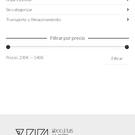
Sin categorizar
Transporte y Almacenamiento
Filtrar por precio
Precio
Precio
Precio:
230€
—
540€
Filtrar
mínimo
máximo