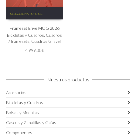
Este
SELECCIONAR OPCIONES
producto
tiene
Frameset Enve MOG 2026
múltiples
variantes.
Bicicletas y Cuadros
,
Cuadros
Las
/ framesets
,
Cuadros Gravel
opciones
4,999.00
€
se
pueden
elegir
en
la
Nuestros productos
página
de
Accesorios
producto
Bicicletas y Cuadros
Bolsas y Mochilas
Cascos y Zapatillas y Gafas
Componentes