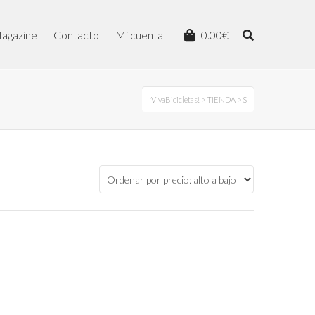
agazine
Contacto
Mi cuenta
0.00
€
¡VivaBicicletas!
>
TIENDA
> S