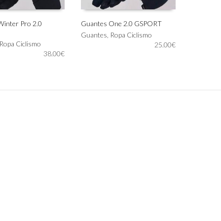
inter Pro 2.0
Guantes One 2.0 GSPORT
Este
Guantes
,
Ropa Ciclismo
IONAR OPCIONES
SELECCIONAR OPCIONES
Ropa Ciclismo
producto
25.00
€
38.00
€
tiene
múltiples
variantes.
Las
opciones
se
pueden
elegir
en
la
página
de
producto