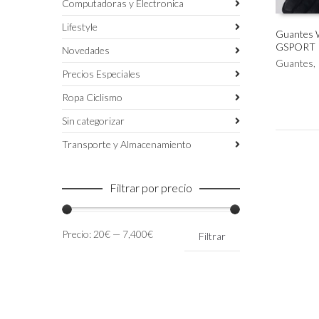
Computadoras y Electronica
Lifestyle
Guantes W
GSPORT
Este
Novedades
SELECC
producto
Guantes
,
Precios Especiales
tiene
múltiples
Ropa Ciclismo
variantes.
Las
Sin categorizar
opciones
Transporte y Almacenamiento
se
pueden
elegir
Filtrar por precio
en
la
página
Precio
Precio
Precio:
20€
—
7,400€
de
Filtrar
mínimo
máximo
producto