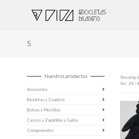
S
Nuestros productos
Showing 6
Ver
24
/
Accesorios
Bicicletas y Cuadros
Bolsas y Mochilas
Cascos y Zapatillas y Gafas
Componentes