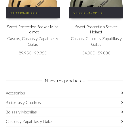
Este
Este
SELECCIONAR OPCIONES
SELECCIONAR OPCIONES
producto
producto
tiene
tiene
Sweet Protection Seeker Mips
Sweet Protection Seeker
múltiples
múltiples
Helmet
Helmet
variantes.
variantes.
Las
Cascos
,
Cascos y Zapatillas y
Las
Cascos
,
Cascos y Zapatillas y
opciones
Gafas
opciones
Gafas
se
se
Rango
Rango
89.95
€
-
99.95
€
54.00
€
-
59.00
€
pueden
pueden
de
de
elegir
elegir
precios:
precios:
en
en
desde
desde
la
la
89.95€
54.00€
página
página
Nuestros productos
hasta
hasta
de
de
99.95€
59.00€
producto
producto
Accesorios
Bicicletas y Cuadros
Bolsas y Mochilas
Cascos y Zapatillas y Gafas