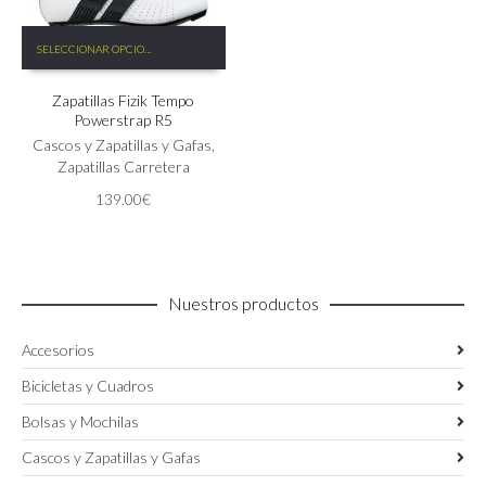
Este
SELECCIONAR OPCIONES
producto
tiene
Zapatillas Fizik Tempo
múltiples
Powerstrap R5
variantes.
Las
Cascos y Zapatillas y Gafas
,
opciones
Zapatillas Carretera
se
139.00
€
pueden
elegir
en
la
página
Nuestros productos
de
producto
Accesorios
Bicicletas y Cuadros
Bolsas y Mochilas
Cascos y Zapatillas y Gafas