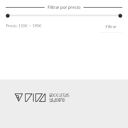
Filtrar por precio
Precio
Precio
Precio:
110€
—
190€
Filtrar
mínimo
máximo