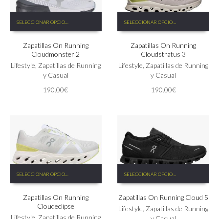
Este
Este
SELECCIONAR OPCIONES
SELECCIONAR OPCIONES
producto
producto
tiene
tiene
Zapatillas On Running
Zapatillas On Running
múltiples
múltiples
Cloudmonster 2
Cloudstratus 3
variantes.
variantes.
Las
Lifestyle
,
Zapatillas de Running
Las
Lifestyle
,
Zapatillas de Running
opciones
y Casual
opciones
y Casual
se
se
190.00
€
190.00
€
pueden
pueden
elegir
elegir
en
en
la
la
página
página
de
de
producto
producto
Este
Este
SELECCIONAR OPCIONES
SELECCIONAR OPCIONES
producto
producto
tiene
tiene
Zapatillas On Running
Zapatillas On Running Cloud 5
múltiples
múltiples
Cloudeclipse
variantes.
variantes.
Lifestyle
,
Zapatillas de Running
Las
Lifestyle
,
Zapatillas de Running
Las
y Casual