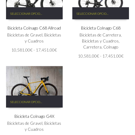
Este
Este
SELECCIONAR OPCIONES
SELECCIONAR OPCIONES
producto
producto
tiene
tiene
Bicicleta Colnago C68 Allroad
Bicicleta Colnago C68
múltiples
múltiples
variantes.
variantes.
Bicicletas de Gravel
,
Bicicletas
Bicicletas de Carretera
,
Las
Las
y Cuadros
Bicicletas y Cuadros
,
opciones
opciones
Carretera
,
Colnago
Rango
10,581.00
€
-
17,451.00
€
se
se
de
Rango
10,581.00
€
-
17,451.00
€
pueden
pueden
precios:
de
elegir
elegir
desde
precio
en
en
10,581.00€
desde
la
la
hasta
10,58
página
página
17,451.00€
hasta
de
de
17,45
producto
producto
Este
SELECCIONAR OPCIONES
producto
tiene
Bicicleta Colnago G4X
múltiples
variantes.
Bicicletas de Gravel
,
Bicicletas
Las
y Cuadros
opciones