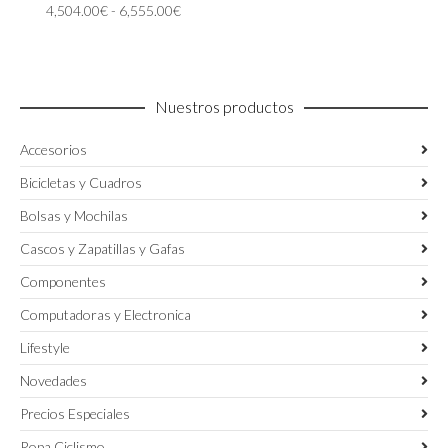
Rango
4,504.00
€
-
6,555.00
€
se
de
pueden
precios:
elegir
desde
en
4,504.00€
la
Nuestros productos
hasta
página
6,555.00€
de
Accesorios
producto
Bicicletas y Cuadros
Bolsas y Mochilas
Cascos y Zapatillas y Gafas
Componentes
Computadoras y Electronica
Lifestyle
Novedades
Precios Especiales
Ropa Ciclismo