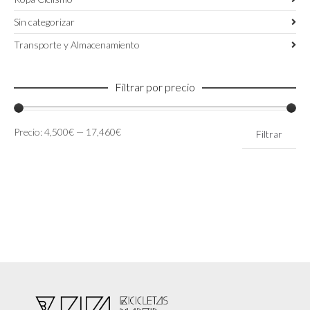
Sin categorizar
Transporte y Almacenamiento
Filtrar por precio
Precio
Precio
Precio:
4,500€
—
17,460€
Filtrar
mínimo
máximo