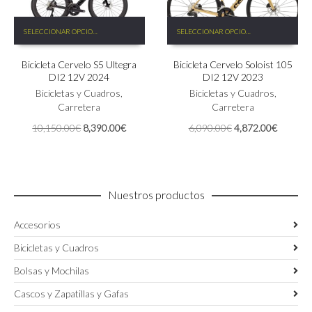
Este
Este
SELECCIONAR OPCIONES
SELECCIONAR OPCIONES
producto
producto
tiene
tiene
Bicicleta Cervelo S5 Ultegra
Bicicleta Cervelo Soloist 105
múltiples
múltiples
DI2 12V 2024
DI2 12V 2023
variantes.
variantes.
Las
Bicicletas y Cuadros
,
Las
Bicicletas y Cuadros
,
opciones
Carretera
opciones
Carretera
se
se
El
El
El
El
10,150.00
€
8,390.00
€
6,090.00
€
4,872.00
€
pueden
pueden
precio
precio
precio
precio
elegir
elegir
original
actual
original
actual
en
en
era:
es:
era:
es:
la
la
10,150.00€.
8,390.00€.
6,090.00€.
4,872.0
página
página
Nuestros productos
de
de
producto
producto
Accesorios
Bicicletas y Cuadros
Bolsas y Mochilas
Cascos y Zapatillas y Gafas