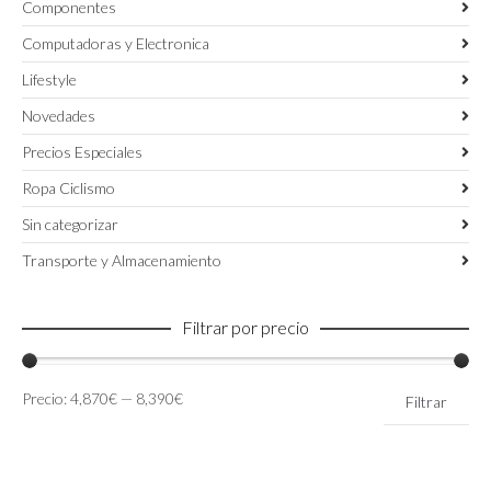
Componentes
Computadoras y Electronica
Lifestyle
Novedades
Precios Especiales
Ropa Ciclismo
Sin categorizar
Transporte y Almacenamiento
Filtrar por precio
Precio
Precio
Precio:
4,870€
—
8,390€
Filtrar
mínimo
máximo