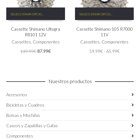
Este
Este
SELECCIONAR OPCIONES
SELECCIONAR OPCIONES
producto
producto
tiene
tiene
Cassette Shimano Ultegra
Cassette Shimano 105 R7000
múltiples
múltiples
R8101 12V
11V
variantes.
variantes.
Las
Cassettes
,
Componentes
Las
Cassettes
,
Componentes
opciones
opciones
El
El
Rango
139.99
€
87.99
€
59.99
€
-
65.99
€
se
se
precio
precio
de
pueden
pueden
original
actual
precios:
elegir
elegir
era:
es:
desde
en
en
139.99€.
87.99€.
59.99€
la
la
Nuestros productos
hasta
página
página
65.99€
de
de
Accesorios
producto
producto
Bicicletas y Cuadros
Bolsas y Mochilas
Cascos y Zapatillas y Gafas
Componentes