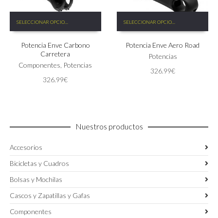
Este
Este
SELECCIONAR OPCIONES
SELECCIONAR OPCIONES
producto
producto
tiene
tiene
Potencia Enve Carbono
Potencia Enve Aero Road
múltiples
múltiples
Carretera
variantes.
variantes.
Potencias
Las
Componentes
,
Potencias
Las
326.99
€
opciones
opciones
326.99
€
se
se
pueden
pueden
elegir
elegir
en
en
la
la
Nuestros productos
página
página
de
de
Accesorios
producto
producto
Bicicletas y Cuadros
Bolsas y Mochilas
Cascos y Zapatillas y Gafas
Componentes