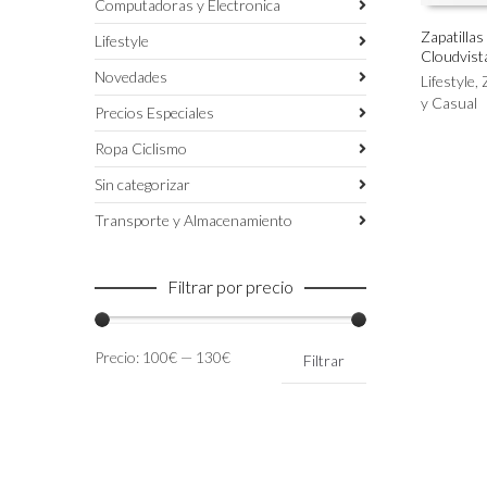
Computadoras y Electronica
Zapatilla
Lifestyle
Cloudvist
Este
SELECC
Novedades
producto
Lifestyle
,
tiene
y Casual
Precios Especiales
múltiples
variantes.
Ropa Ciclismo
Las
Sin categorizar
opciones
se
Transporte y Almacenamiento
pueden
elegir
en
Filtrar por precio
la
página
de
Precio
Precio
Precio:
100€
—
130€
Filtrar
producto
mínimo
máximo