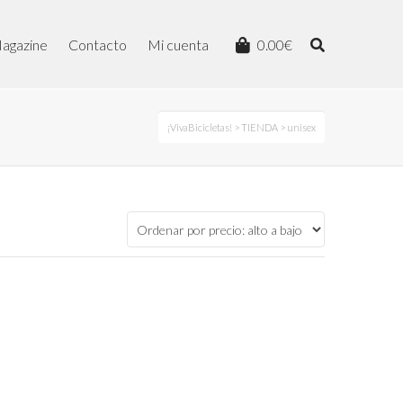
agazine
Contacto
Mi cuenta
0.00
€
¡VivaBicicletas!
>
TIENDA
> unisex