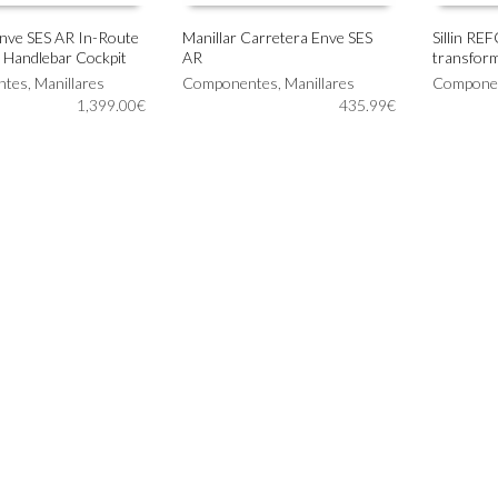
Enve SES AR In-Route
Manillar Carretera Enve SES
Sillin R
 Handlebar Cockpit
AR
transfor
Este
IONAR OPCIONES
SELECCIONAR OPCIONES
AÑADIR
ntes
,
Manillares
producto
Componentes
,
Manillares
Compone
1,399.00
€
tiene
435.99
€
múltiples
variantes.
Las
opciones
se
pueden
elegir
en
la
página
de
producto