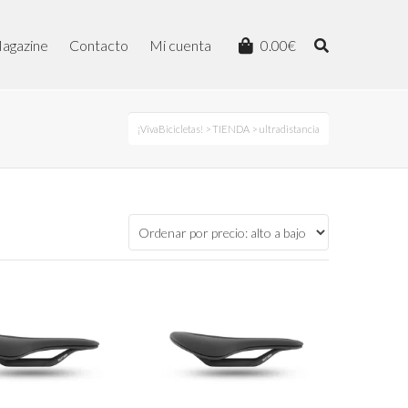
agazine
Contacto
Mi cuenta
0.00
€
¡VivaBicicletas!
>
TIENDA
> ultradistancia