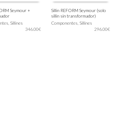
EFORM Seymour +
Sillin REFORM Seymour (solo
mador
sillin sin transformador)
 AL CARRITO
AÑADIR AL CARRITO
ntes
,
Sillines
Componentes
,
Sillines
346.00
€
296.00
€