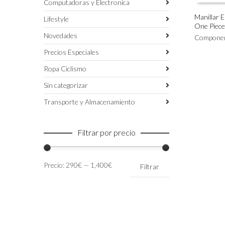
Computadoras y Electronica
Manillar 
Lifestyle
One Piece
Este
SELECC
Novedades
producto
Compone
tiene
Precios Especiales
múltiples
variantes.
Ropa Ciclismo
Las
Sin categorizar
opciones
se
Transporte y Almacenamiento
pueden
elegir
en
Filtrar por precio
la
página
de
Precio
Precio
Precio:
290€
—
1,400€
Filtrar
producto
mínimo
máximo