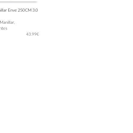
illar Enve 250CM 3.0
IONAR OPCIONES
Manillar
,
ntes
43.99
€