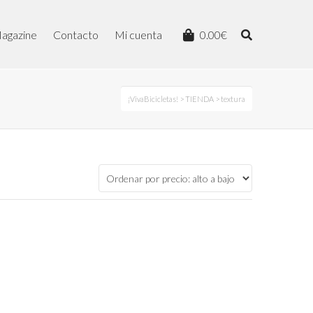
agazine
Contacto
Mi cuenta
0.00
€
¡VivaBicicletas!
>
TIENDA
> textura