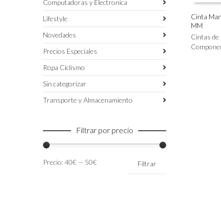
Computadoras y Electronica
Cinta Man
Lifestyle
MM
Este
SELECC
Novedades
producto
Cintas de 
tiene
Compone
Precios Especiales
múltiples
variantes.
Ropa Ciclismo
Las
Sin categorizar
opciones
se
Transporte y Almacenamiento
pueden
elegir
en
Filtrar por precio
la
página
de
Precio
Precio
Precio:
40€
—
50€
Filtrar
producto
mínimo
máximo