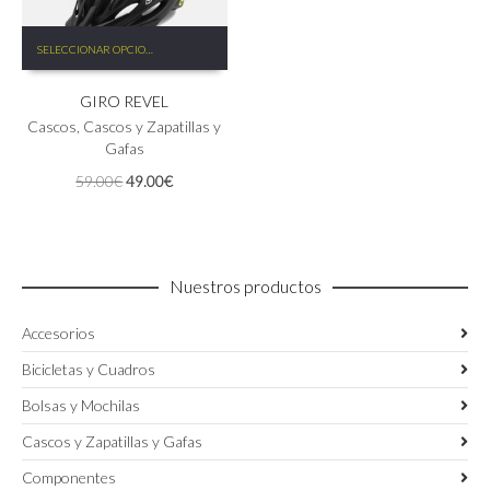
Este
SELECCIONAR OPCIONES
producto
tiene
GIRO REVEL
múltiples
variantes.
Cascos
,
Cascos y Zapatillas y
Las
Gafas
opciones
El
El
59.00
€
49.00
€
se
precio
precio
pueden
original
actual
elegir
era:
es:
en
59.00€.
49.00€.
la
Nuestros productos
página
de
Accesorios
producto
Bicicletas y Cuadros
Bolsas y Mochilas
Cascos y Zapatillas y Gafas
Componentes