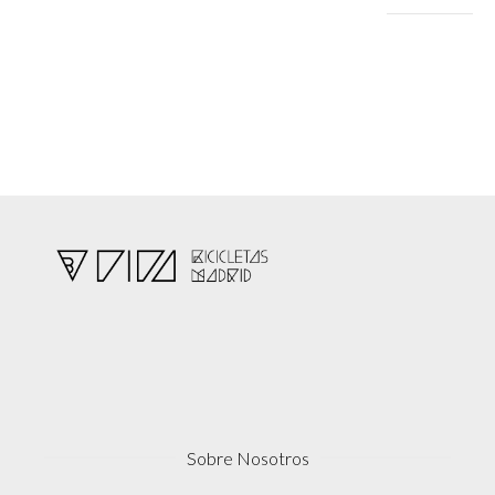
mínimo
máximo
Sobre Nosotros