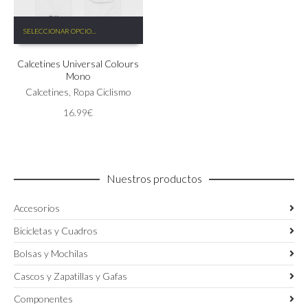
Este
SELECCIONAR OPCIONES
producto
tiene
Calcetines Universal Colours
múltiples
Mono
variantes.
Las
Calcetines
,
Ropa Ciclismo
opciones
16.99
€
se
pueden
elegir
en
la
Nuestros productos
página
de
Accesorios
producto
Bicicletas y Cuadros
Bolsas y Mochilas
Cascos y Zapatillas y Gafas
Componentes