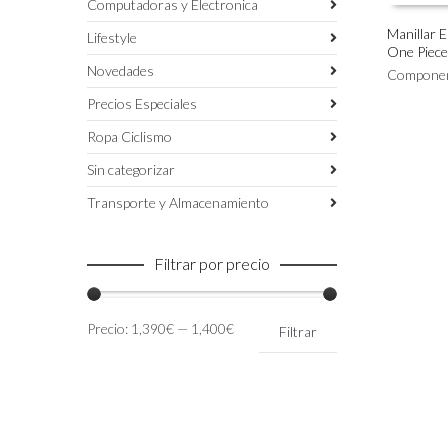
Computadoras y Electronica
Manillar 
Lifestyle
One Piece
Este
SELECC
Novedades
producto
Compone
tiene
Precios Especiales
múltiples
variantes.
Ropa Ciclismo
Las
Sin categorizar
opciones
se
Transporte y Almacenamiento
pueden
elegir
en
Filtrar por precio
la
página
de
Precio
Precio
Precio:
1,390€
—
1,400€
Filtrar
producto
mínimo
máximo