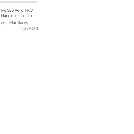
Enve SES Aero PRO
 Handlebar Cockpit
IONAR OPCIONES
ntes
,
Manillares
1,399.00
€