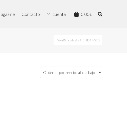
agazine
Contacto
Mi cuenta
0.00
€
¡VivaBicicletas!
>
TIENDA
> SES