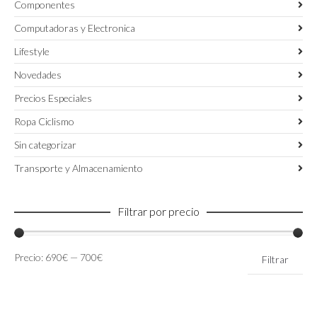
Componentes
Computadoras y Electronica
Lifestyle
Novedades
Precios Especiales
Ropa Ciclismo
Sin categorizar
Transporte y Almacenamiento
Filtrar por precio
Precio
Precio
Precio:
690€
—
700€
Filtrar
mínimo
máximo