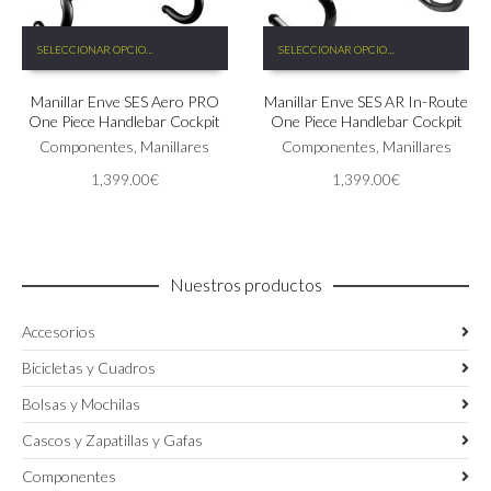
Este
Este
SELECCIONAR OPCIONES
SELECCIONAR OPCIONES
producto
producto
tiene
tiene
Manillar Enve SES Aero PRO
Manillar Enve SES AR In-Route
múltiples
múltiples
One Piece Handlebar Cockpit
One Piece Handlebar Cockpit
variantes.
variantes.
Las
Componentes
,
Manillares
Las
Componentes
,
Manillares
opciones
opciones
1,399.00
€
1,399.00
€
se
se
pueden
pueden
elegir
elegir
en
en
la
la
Nuestros productos
página
página
de
de
Accesorios
producto
producto
Bicicletas y Cuadros
Bolsas y Mochilas
Cascos y Zapatillas y Gafas
Componentes