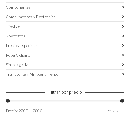
Componentes
Computadoras y Electronica
Lifestyle
Novedades
Precios Especiales
Ropa Ciclismo
Sin categorizar
Transporte y Almacenamiento
Filtrar por precio
Precio
Precio
Precio:
220€
—
280€
Filtrar
mínimo
máximo