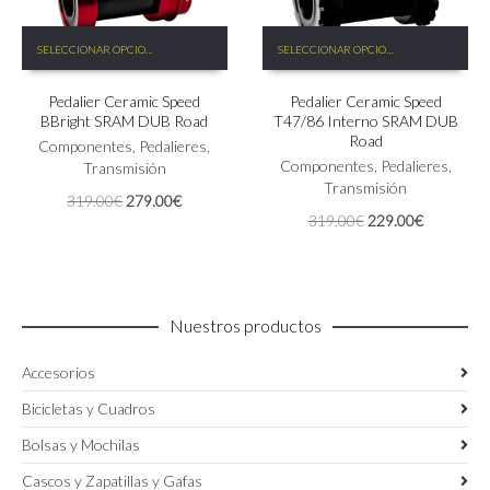
Este
Este
SELECCIONAR OPCIONES
SELECCIONAR OPCIONES
producto
producto
tiene
tiene
Pedalier Ceramic Speed
Pedalier Ceramic Speed
múltiples
múltiples
BBright SRAM DUB Road
T47/86 Interno SRAM DUB
variantes.
variantes.
Road
Las
Componentes
,
Pedalieres
,
Las
Componentes
,
Pedalieres
,
opciones
Transmisión
opciones
Transmisión
se
se
El
El
319.00
€
279.00
€
pueden
pueden
El
El
319.00
€
229.00
€
precio
precio
elegir
elegir
precio
precio
original
actual
en
en
original
actual
era:
es:
la
la
era:
es:
319.00€.
279.00€.
página
página
319.00€.
229.00€.
de
de
Nuestros productos
producto
producto
Accesorios
Bicicletas y Cuadros
Bolsas y Mochilas
Cascos y Zapatillas y Gafas