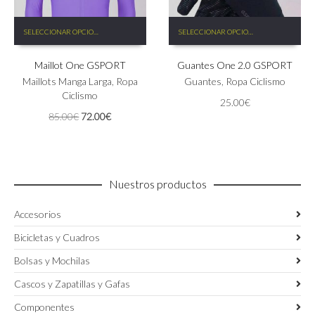
Este
Este
SELECCIONAR OPCIONES
SELECCIONAR OPCIONES
producto
producto
tiene
tiene
Maillot One GSPORT
Guantes One 2.0 GSPORT
múltiples
múltiples
variantes.
variantes.
Maillots Manga Larga
,
Ropa
Guantes
,
Ropa Ciclismo
Las
Las
Ciclismo
25.00
€
opciones
opciones
El
El
85.00
€
72.00
€
se
se
precio
precio
pueden
pueden
original
actual
elegir
elegir
era:
es:
en
en
85.00€.
72.00€.
la
la
Nuestros productos
página
página
de
de
Accesorios
producto
producto
Bicicletas y Cuadros
Bolsas y Mochilas
Cascos y Zapatillas y Gafas
Componentes