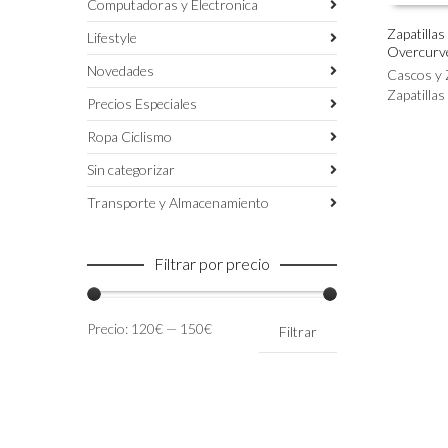
Computadoras y Electronica
Zapatillas
Lifestyle
Overcurv
Este
SELECC
Novedades
producto
Cascos y 
tiene
Zapatillas
Precios Especiales
múltiples
variantes.
Ropa Ciclismo
Las
Sin categorizar
opciones
se
Transporte y Almacenamiento
pueden
elegir
en
Filtrar por precio
la
página
de
Precio
Precio
Precio:
120€
—
150€
Filtrar
producto
mínimo
máximo