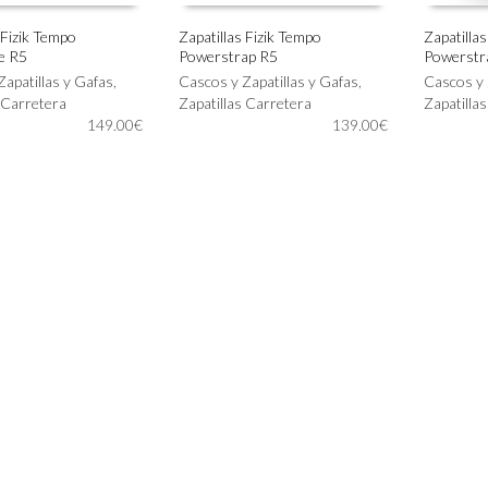
 Fizik Tempo
Zapatillas Fizik Tempo
Zapatillas
e R5
Powerstrap R5
Powerstr
Este
Este
IONAR OPCIONES
SELECCIONAR OPCIONES
SELECC
Zapatillas y Gafas
,
producto
Cascos y Zapatillas y Gafas
,
producto
Cascos y 
 Carretera
tiene
Zapatillas Carretera
tiene
Zapatilla
149.00
€
múltiples
139.00
€
múltiples
variantes.
variantes.
Las
Las
opciones
opciones
se
se
pueden
pueden
elegir
elegir
en
en
la
la
página
página
de
de
producto
producto