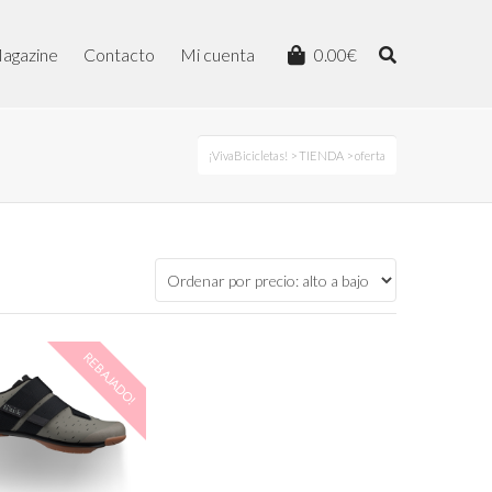
agazine
Contacto
Mi cuenta
0.00
€
¡VivaBicicletas!
>
TIENDA
> oferta
REBAJADO!