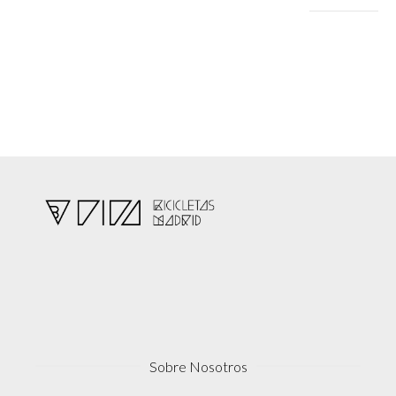
mínimo
máximo
Sobre Nosotros