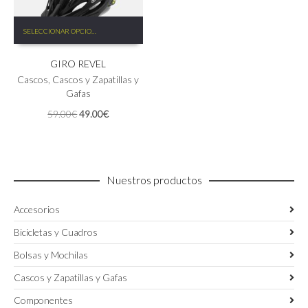
Este
SELECCIONAR OPCIONES
producto
tiene
GIRO REVEL
múltiples
variantes.
Cascos
,
Cascos y Zapatillas y
Las
Gafas
opciones
El
El
59.00
€
49.00
€
se
precio
precio
pueden
original
actual
elegir
era:
es:
en
59.00€.
49.00€.
la
Nuestros productos
página
de
Accesorios
producto
Bicicletas y Cuadros
Bolsas y Mochilas
Cascos y Zapatillas y Gafas
Componentes