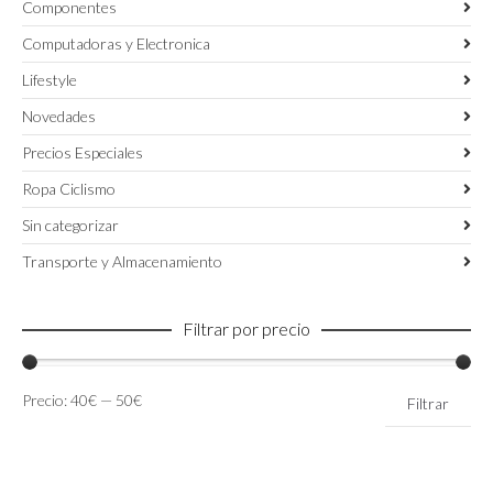
Componentes
Computadoras y Electronica
Lifestyle
Novedades
Precios Especiales
Ropa Ciclismo
Sin categorizar
Transporte y Almacenamiento
Filtrar por precio
Precio
Precio
Precio:
40€
—
50€
Filtrar
mínimo
máximo