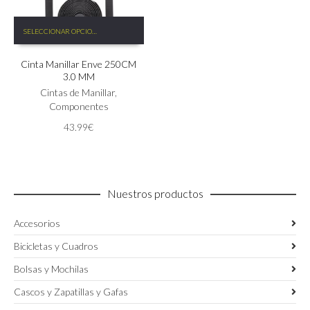
Este
SELECCIONAR OPCIONES
producto
tiene
Cinta Manillar Enve 250CM
múltiples
3.0 MM
variantes.
Las
Cintas de Manillar
,
opciones
Componentes
se
43.99
€
pueden
elegir
en
la
página
Nuestros productos
de
producto
Accesorios
Bicicletas y Cuadros
Bolsas y Mochilas
Cascos y Zapatillas y Gafas