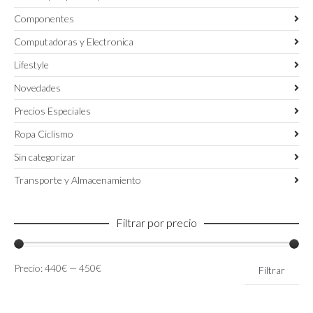
Componentes
Computadoras y Electronica
Lifestyle
Novedades
Precios Especiales
Ropa Ciclismo
Sin categorizar
Transporte y Almacenamiento
Filtrar por precio
Precio
Precio
Precio:
440€
—
450€
Filtrar
mínimo
máximo