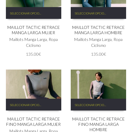
Este
Este
SELECCIONAR OPCIONES
SELECCIONAR OPCIONES
producto
producto
tiene
tiene
MAILLOT TACTIC RETRACE
MAILLOT TACTIC RETRACE
múltiples
múltiples
MANGA LARGA MUJER
MANGA LARGA HOMBRE
variantes.
variantes.
Las
Maillots Manga Larga
,
Ropa
Las
Maillots Manga Larga
,
Ropa
opciones
Ciclismo
opciones
Ciclismo
se
se
135.00
€
135.00
€
pueden
pueden
elegir
elegir
en
en
la
la
página
página
de
de
producto
producto
Este
Este
SELECCIONAR OPCIONES
SELECCIONAR OPCIONES
producto
producto
tiene
tiene
MAILLOT TACTIC RETRACE
MAILLOT TACTIC RETRACE
múltiples
múltiples
FINO MANGA LARGA MUJER
FINO MANGA LARGA
variantes.
variantes.
HOMBRE
Las
Maillots Manga Larga
,
Ropa
Las