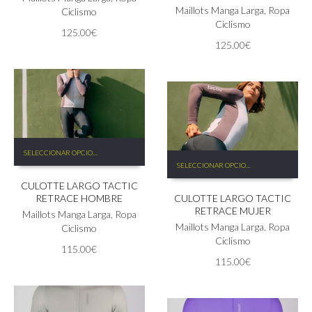
Maillots Manga Larga
,
Ropa
opciones
Ciclismo
opciones
Ciclismo
se
se
125.00
€
pueden
pueden
125.00
€
elegir
elegir
en
en
la
la
página
página
de
de
producto
producto
Este
SELECCIONAR OPCIONES
Este
producto
SELECCIONAR OPCIONES
producto
tiene
tiene
CULOTTE LARGO TACTIC
múltiples
RETRACE HOMBRE
CULOTTE LARGO TACTIC
múltiples
variantes.
RETRACE MUJER
variantes.
Las
Maillots Manga Larga
,
Ropa
Las
Maillots Manga Larga
,
Ropa
opciones
Ciclismo
opciones
Ciclismo
se
115.00
€
se
pueden
115.00
€
pueden
elegir
elegir
en
en
la
la
página