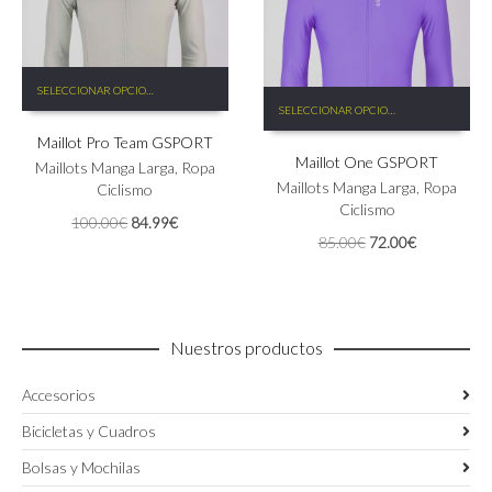
página
de
de
producto
producto
Este
SELECCIONAR OPCIONES
Este
producto
SELECCIONAR OPCIONES
producto
tiene
tiene
Maillot Pro Team GSPORT
múltiples
Maillot One GSPORT
múltiples
variantes.
Maillots Manga Larga
,
Ropa
variantes.
Las
Maillots Manga Larga
,
Ropa
Ciclismo
Las
opciones
Ciclismo
El
El
100.00
€
84.99
€
opciones
se
El
El
85.00
€
72.00
€
precio
precio
se
pueden
precio
precio
original
actual
pueden
elegir
original
actual
era:
es:
elegir
en
era:
es:
100.00€.
84.99€.
en
la
85.00€.
72.00€.
la
página
Nuestros productos
página
de
de
producto
Accesorios
producto
Bicicletas y Cuadros
Bolsas y Mochilas