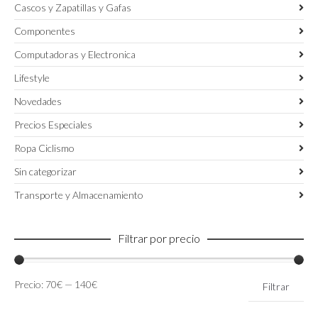
Cascos y Zapatillas y Gafas
Componentes
Computadoras y Electronica
Lifestyle
Novedades
Precios Especiales
Ropa Ciclismo
Sin categorizar
Transporte y Almacenamiento
Filtrar por precio
Precio
Precio
Precio:
70€
—
140€
Filtrar
mínimo
máximo