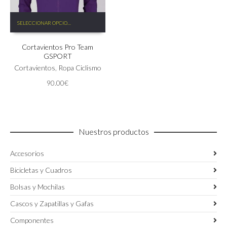
Este
SELECCIONAR OPCIONES
producto
tiene
Cortavientos Pro Team
múltiples
GSPORT
variantes.
Las
Cortavientos
,
Ropa Ciclismo
opciones
90.00
€
se
pueden
elegir
en
la
Nuestros productos
página
de
Accesorios
producto
Bicicletas y Cuadros
Bolsas y Mochilas
Cascos y Zapatillas y Gafas
Componentes