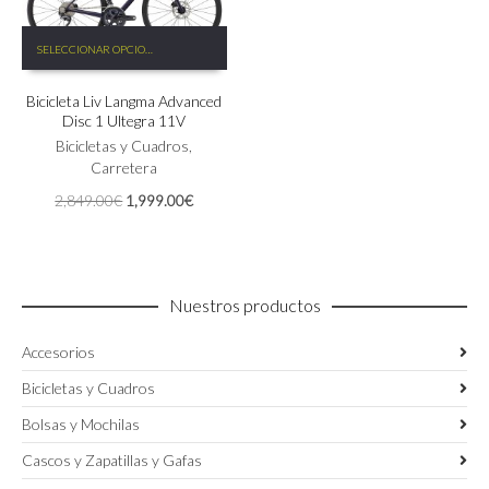
Este
SELECCIONAR OPCIONES
producto
tiene
Bicicleta Liv Langma Advanced
múltiples
Disc 1 Ultegra 11V
variantes.
Las
Bicicletas y Cuadros
,
opciones
Carretera
se
El
El
2,849.00
€
1,999.00
€
pueden
precio
precio
elegir
original
actual
en
era:
es:
la
2,849.00€.
1,999.00€.
página
Nuestros productos
de
producto
Accesorios
Bicicletas y Cuadros
Bolsas y Mochilas
Cascos y Zapatillas y Gafas