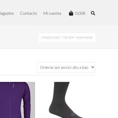
agazine
Contacto
Mi cuenta
0.00
€
¡VivaBicicletas!
>
TIENDA
> impermeable