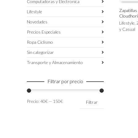
Computadoras y Electronica
Zapatilla
Lifestyle
Cloudhor
Este
SELECC
Novedades
producto
Lifestyle
,
tiene
y Casual
Precios Especiales
múltiples
variantes.
Ropa Ciclismo
Las
Sin categorizar
opciones
se
Transporte y Almacenamiento
pueden
elegir
en
Filtrar por precio
la
página
de
Precio
Precio
Precio:
40€
—
150€
Filtrar
producto
mínimo
máximo