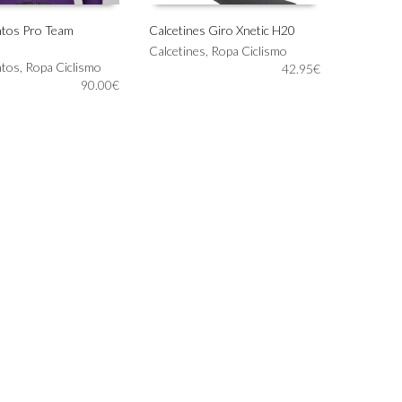
ntos Pro Team
Calcetines Giro Xnetic H20
Este
Calcetines
,
Ropa Ciclismo
IONAR OPCIONES
SELECCIONAR OPCIONES
ntos
,
Ropa Ciclismo
producto
42.95
€
90.00
€
tiene
múltiples
variantes.
Las
opciones
se
pueden
elegir
en
la
página
de
producto