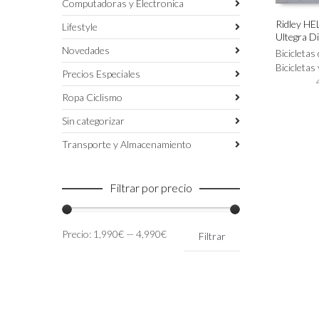
Computadoras y Electronica
Ridley H
Lifestyle
Ultegra D
Este
SELECC
Novedades
producto
Bicicletas
tiene
Bicicletas
Precios Especiales
múltiples
variantes.
Ropa Ciclismo
Las
Sin categorizar
opciones
se
Transporte y Almacenamiento
pueden
elegir
en
Filtrar por precio
la
página
de
Precio
Precio
Precio:
1,990€
—
4,990€
Filtrar
producto
mínimo
máximo