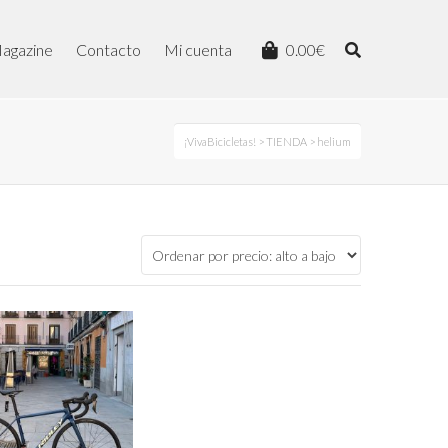
agazine
Contacto
Mi cuenta
0.00
€
¡VivaBicicletas!
>
TIENDA
> helium