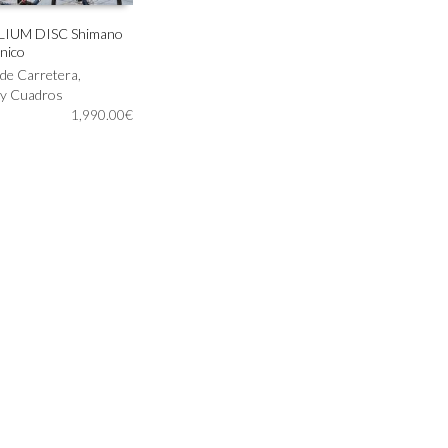
ELIUM DISC Shimano
nico
IONAR OPCIONES
s de Carretera
,
s y Cuadros
1,990.00
€