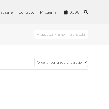
agazine
Contacto
Mi cuenta
0.00
€
¡VivaBicicletas!
>
TIENDA
> faster is cooler