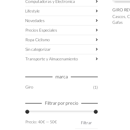
Computadoras y Electronica
GIRO RE
Lifestyle
Este
Cascos
,
C
SELECC
Novedades
producto
Gafas
tiene
Precios Especiales
múltiples
variantes.
Ropa Ciclismo
Las
Sin categorizar
opciones
se
Transporte y Almacenamiento
pueden
elegir
en
marca
la
página
Giro
(1)
de
producto
Filtrar por precio
Precio
Precio
Precio:
40€
—
50€
Filtrar
mínimo
máximo