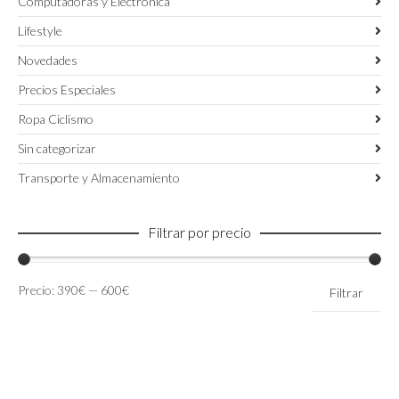
Computadoras y Electronica
Lifestyle
Novedades
Precios Especiales
Ropa Ciclismo
Sin categorizar
Transporte y Almacenamiento
Filtrar por precio
Precio
Precio
Precio:
390€
—
600€
Filtrar
mínimo
máximo