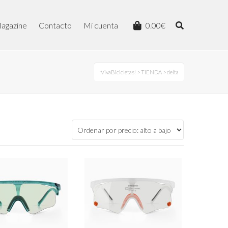
agazine
Contacto
Mi cuenta
0.00
€
¡VivaBicicletas!
>
TIENDA
> delta