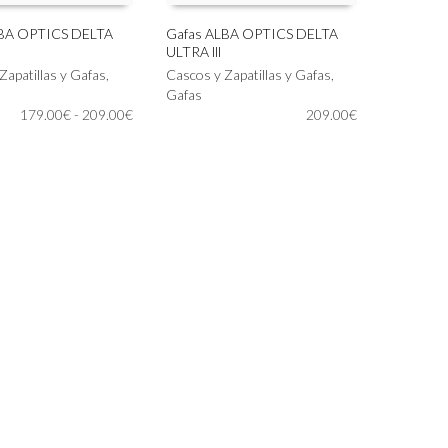
LBA OPTICS DELTA
Gafas ALBA OPTICS DELTA
ULTRA lll
Este
IONAR OPCIONES
SELECCIONAR OPCIONES
Zapatillas y Gafas
,
producto
Cascos y Zapatillas y Gafas
,
tiene
Gafas
Rango
179.00
€
-
209.00
€
múltiples
209.00
€
de
variantes.
precios:
Las
desde
opciones
179.00€
se
hasta
pueden
209.00€
elegir
en
la
página
de
producto