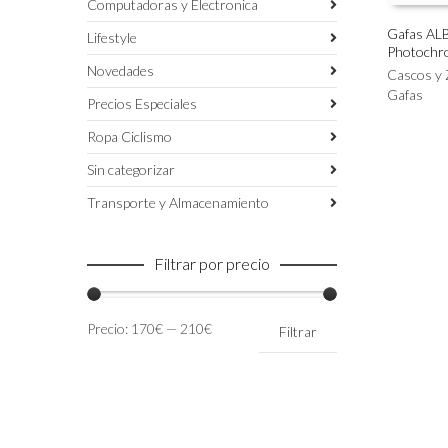
Computadoras y Electronica
Gafas AL
Lifestyle
Photochr
Este
SELECC
Novedades
producto
Cascos y 
tiene
Gafas
Precios Especiales
múltiples
variantes.
Ropa Ciclismo
Las
Sin categorizar
opciones
se
Transporte y Almacenamiento
pueden
elegir
en
Filtrar por precio
la
página
de
Precio
Precio
Precio:
170€
—
210€
Filtrar
producto
mínimo
máximo