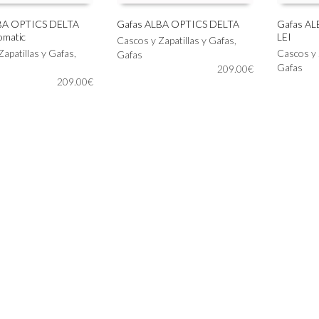
BA OPTICS DELTA
Gafas ALBA OPTICS DELTA
Gafas A
omatic
LEI
Este
Este
Cascos y Zapatillas y Gafas
,
IONAR OPCIONES
SELECCIONAR OPCIONES
SELECC
Zapatillas y Gafas
,
producto
producto
Cascos y 
Gafas
tiene
tiene
Gafas
209.00
€
209.00
€
múltiples
múltiples
variantes.
variantes.
Las
Las
opciones
opciones
se
se
pueden
pueden
elegir
elegir
en
en
la
la
página
página
de
de
producto
producto