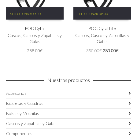
Este
Este
SELECCIONAR OPCIONES
SELECCIONAR OPCIONES
producto
producto
tiene
tiene
POC Cytal
POC Cytal Lite
múltiples
múltiples
variantes.
variantes.
Cascos
,
Cascos y Zapatillas y
Cascos
,
Cascos y Zapatillas y
Las
Las
Gafas
Gafas
opciones
opciones
El
El
288.00
€
350.00
€
280.00
€
se
se
precio
precio
pueden
pueden
original
actual
elegir
elegir
era:
es:
en
en
350.00€.
280.00€.
la
la
Nuestros productos
página
página
de
de
Accesorios
producto
producto
Bicicletas y Cuadros
Bolsas y Mochilas
Cascos y Zapatillas y Gafas
Componentes