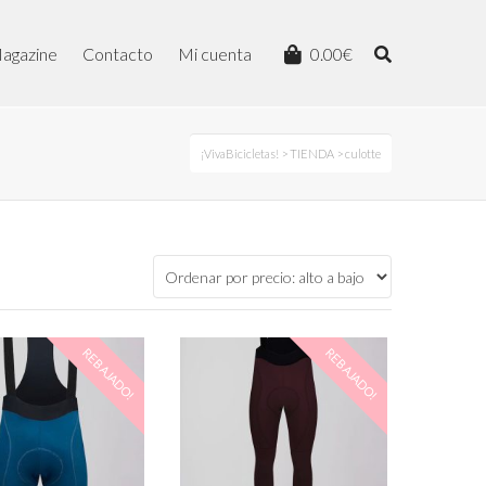
agazine
Contacto
Mi cuenta
0.00
€
¡VivaBicicletas!
>
TIENDA
> culotte
REBAJADO!
REBAJADO!