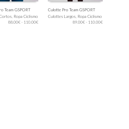
Pro Team GSPORT
Culotte Pro Team GSPORT
Este
 Cortos
,
Ropa Ciclismo
Culottes Largos
,
Ropa Ciclismo
IONAR OPCIONES
SELECCIONAR OPCIONES
producto
Rango
Rango
88.00
€
-
110.00
€
89.00
€
-
110.00
€
tiene
de
de
múltiples
precios:
precios:
variantes.
desde
desde
Las
88.00€
89.00€
opciones
hasta
hasta
se
110.00€
110.00€
pueden
elegir
en
la
página
de
producto