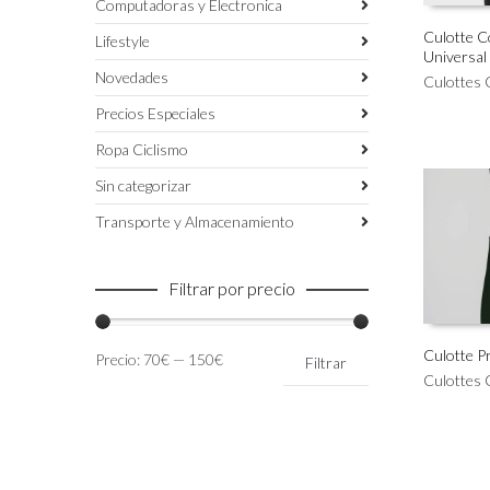
Computadoras y Electronica
Culotte 
Lifestyle
Universa
Este
SELECC
Novedades
producto
Culottes 
tiene
Precios Especiales
múltiples
variantes.
Ropa Ciclismo
Las
Sin categorizar
opciones
se
Transporte y Almacenamiento
pueden
elegir
en
Filtrar por precio
la
página
de
Precio
Precio
Culotte 
Precio:
70€
—
150€
Filtrar
producto
mínimo
máximo
Este
Culottes 
SELECC
producto
tiene
múltiples
variantes.
Las