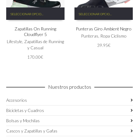
Este
Este
SELECCIONAR OPCIONES
SELECCIONAR OPCIONES
producto
producto
tiene
tiene
Zapatillas On Running
Punteras Giro Ambient Negro
múltiples
múltiples
Cloudflyer 5
variantes.
variantes.
Punteras
,
Ropa Ciclismo
Las
Lifestyle
,
Zapatillas de Running
Las
39.95
€
opciones
y Casual
opciones
se
se
170.00
€
pueden
pueden
elegir
elegir
en
en
la
la
página
página
Nuestros productos
de
de
producto
producto
Accesorios
Bicicletas y Cuadros
Bolsas y Mochilas
Cascos y Zapatillas y Gafas