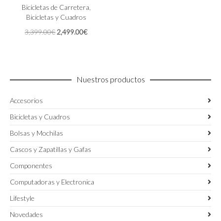
Las
Bicicletas de Carretera
,
opciones
Bicicletas y Cuadros
se
El
El
3,399.00
€
2,499.00
€
pueden
precio
precio
elegir
original
actual
en
era:
es:
la
3,399.00€.
2,499.00€.
página
Nuestros productos
de
producto
Accesorios
Bicicletas y Cuadros
Bolsas y Mochilas
Cascos y Zapatillas y Gafas
Componentes
Computadoras y Electronica
Lifestyle
Novedades