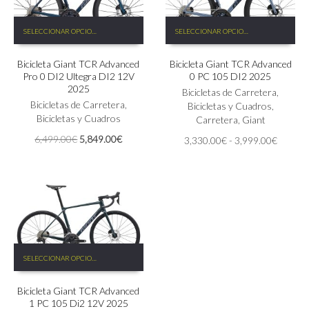
Este
Este
SELECCIONAR OPCIONES
SELECCIONAR OPCIONES
producto
producto
tiene
tiene
Bicicleta Giant TCR Advanced
Bicicleta Giant TCR Advanced
múltiples
múltiples
Pro 0 DI2 Ultegra DI2 12V
0 PC 105 DI2 2025
variantes.
variantes.
2025
Las
Las
Bicicletas de Carretera
,
Bicicletas de Carretera
,
opciones
opciones
Bicicletas y Cuadros
,
Bicicletas y Cuadros
se
se
Carretera
,
Giant
pueden
pueden
El
El
6,499.00
€
5,849.00
€
Rango
3,330.00
€
-
3,999.00
€
elegir
elegir
precio
precio
de
en
en
original
actual
precios:
la
la
era:
es:
desde
página
página
6,499.00€.
5,849.00€.
3,330.
de
de
hasta
producto
producto
3,999.
Este
SELECCIONAR OPCIONES
producto
tiene
Bicicleta Giant TCR Advanced
múltiples
1 PC 105 Di2 12V 2025
variantes.