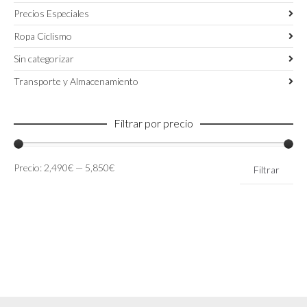
Precios Especiales
Ropa Ciclismo
Sin categorizar
Transporte y Almacenamiento
Filtrar por precio
Precio
Precio
Precio:
2,490€
—
5,850€
Filtrar
mínimo
máximo