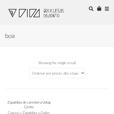
boa
Showing the single result
Este
SELECCIONAR OPCIONES
producto
tiene
Zapatillas de carretera Udog
múltiples
Cento
variantes.
Las
Cascos y Zapatillas y Gafas
,