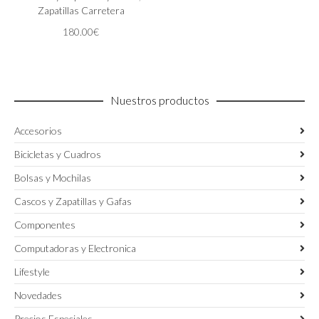
opciones
Zapatillas Carretera
se
180.00
€
pueden
elegir
en
la
página
Nuestros productos
de
producto
Accesorios
Bicicletas y Cuadros
Bolsas y Mochilas
Cascos y Zapatillas y Gafas
Componentes
Computadoras y Electronica
Lifestyle
Novedades
Precios Especiales