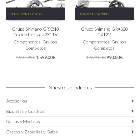
Este
SELECCIONAR OPCIONES
AÑADIR AL CARRITO
producto
tiene
Grupo Shimano GRX810
Grupo Shimano GRX820
múltiples
Edicion Limitada 2X11V
2X12V
variantes.
Las
Componentes
,
Grupos
Componentes
,
Grupos
opciones
Completos
Completos
se
El
El
El
El
1,907.99
€
1,599.00
€
1,599.00
€
990.00
€
pueden
precio
precio
precio
precio
elegir
original
actual
original
actual
en
era:
es:
era:
es:
la
1,907.99€.
1,599.00€.
1,599.00€.
990.00€.
página
Nuestros productos
de
producto
Accesorios
Bicicletas y Cuadros
Bolsas y Mochilas
Cascos y Zapatillas y Gafas