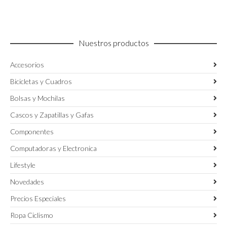
se
pueden
elegir
en
Nuestros productos
la
página
Accesorios
de
producto
Bicicletas y Cuadros
Bolsas y Mochilas
Cascos y Zapatillas y Gafas
Componentes
Computadoras y Electronica
Lifestyle
Novedades
Precios Especiales
Ropa Ciclismo