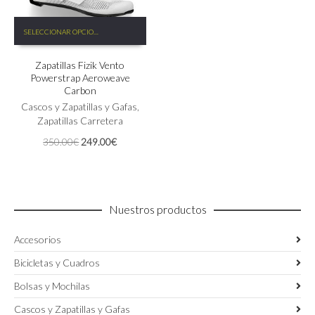
Este
SELECCIONAR OPCIONES
producto
tiene
Zapatillas Fizik Vento
múltiples
Powerstrap Aeroweave
variantes.
Carbon
Las
Cascos y Zapatillas y Gafas
,
opciones
Zapatillas Carretera
se
pueden
El
El
350.00
€
249.00
€
elegir
precio
precio
en
original
actual
la
era:
es:
página
350.00€.
249.00€.
de
Nuestros productos
producto
Accesorios
Bicicletas y Cuadros
Bolsas y Mochilas
Cascos y Zapatillas y Gafas