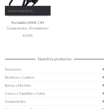
Este
SELECCIONAR OPCIONES
producto
tiene
Portabidón ENVE CIM
múltiples
variantes.
Componentes
,
Portabidones
Las
45.00
€
opciones
se
pueden
elegir
en
Nuestros productos
la
página
Accesorios
de
producto
Bicicletas y Cuadros
Bolsas y Mochilas
Cascos y Zapatillas y Gafas
Componentes