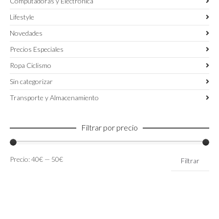
Computadoras y Electronica
Lifestyle
Novedades
Precios Especiales
Ropa Ciclismo
Sin categorizar
Transporte y Almacenamiento
Filtrar por precio
Precio
Precio
Precio:
40€
—
50€
Filtrar
mínimo
máximo