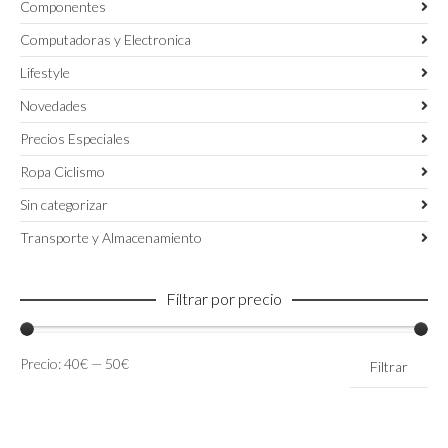
Componentes
Computadoras y Electronica
Lifestyle
Novedades
Precios Especiales
Ropa Ciclismo
Sin categorizar
Transporte y Almacenamiento
Filtrar por precio
Precio
Precio
Precio:
40€
—
50€
Filtrar
mínimo
máximo