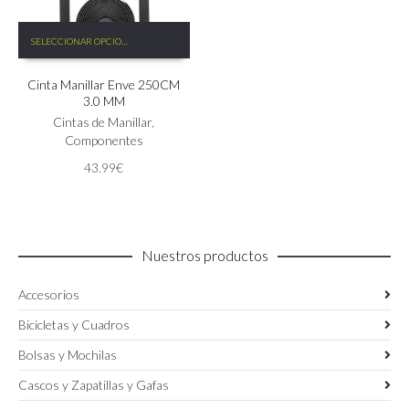
Este
SELECCIONAR OPCIONES
producto
tiene
Cinta Manillar Enve 250CM
múltiples
3.0 MM
variantes.
Las
Cintas de Manillar
,
opciones
Componentes
se
43.99
€
pueden
elegir
en
la
página
Nuestros productos
de
producto
Accesorios
Bicicletas y Cuadros
Bolsas y Mochilas
Cascos y Zapatillas y Gafas