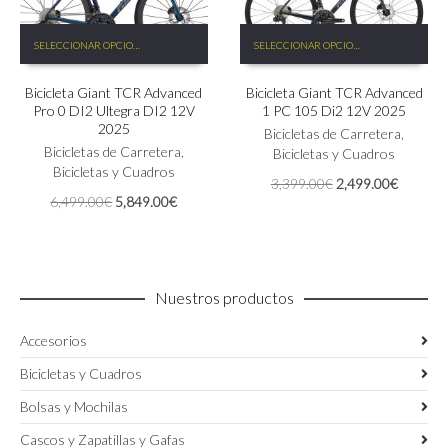
Este
Este
SELECCIONAR OPCIONES
SELECCIONAR OPCIONES
producto
producto
tiene
tiene
Bicicleta Giant TCR Advanced
Bicicleta Giant TCR Advanced
múltiples
múltiples
Pro 0 DI2 Ultegra DI2 12V
1 PC 105 Di2 12V 2025
variantes.
variantes.
2025
Las
Las
Bicicletas de Carretera
,
Bicicletas de Carretera
,
opciones
opciones
Bicicletas y Cuadros
Bicicletas y Cuadros
se
se
El
El
3,399.00
€
2,499.00
€
pueden
pueden
El
El
6,499.00
€
5,849.00
€
precio
precio
elegir
elegir
precio
precio
original
actual
en
en
original
actual
era:
es:
la
la
era:
es:
3,399.00€.
2,499.0
página
página
6,499.00€.
5,849.00€.
de
de
Nuestros productos
producto
producto
Accesorios
Bicicletas y Cuadros
Bolsas y Mochilas
Cascos y Zapatillas y Gafas