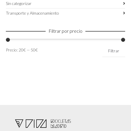
Sin categorizar
Transporte y Almacenamiento
Filtrar por precio
Precio
Precio
Precio:
20€
—
50€
Filtrar
mínimo
máximo