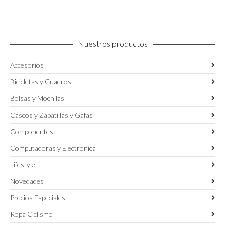
se
pueden
elegir
en
Nuestros productos
la
página
Accesorios
de
producto
Bicicletas y Cuadros
Bolsas y Mochilas
Cascos y Zapatillas y Gafas
Componentes
Computadoras y Electronica
Lifestyle
Novedades
Precios Especiales
Ropa Ciclismo